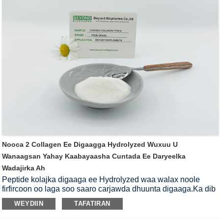
kartaa dib u soo kabashada xanuunka arthritis-ka haddii aan
isticmaalno macquul.Hadda, waxaa jira daraasado badan oo
la isku halleyn karo oo tilmaamaya in digaagga kolajka II uu
door muhiim ah ka ciyaaro hagaajinta iyo dib u dhiska
arthritis.
Nooca 2 Collagen Ee Digaagga Hydrolyzed Wuxuu U
Wanaagsan Yahay Kaabayaasha Cuntada Ee Daryeelka
Wadajirka Ah
Peptide kolajka digaaga ee Hydrolyzed waa walax noole
firfircoon oo laga soo saaro carjawda dhuunta digaaga.Ka dib
daaweynta hydrolysis, miisaanka kelli waa ka yar yahay oo ay
WEYDIIN
TAFATIRAN
fududahay in la nuugo oo laga faa'iidaysto jidhka
bini'aadamka.Peptide kolajka digaaga ee hydrolyzed wuxuu