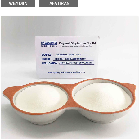
waa maaddooyin cunto leh oo dabeecado badan leh.Waxay
WEYDIIN
TAFATIRAN
ku socotaa farsamo soo saarid heerkul hoose ah, waxayna
ilaalisaa dhaqdhaqaaqa bayoolojiga sare.Laakiin sidoo kale
waxay leedahay milmayn wanaagsan sida noocyada kale ee
kolajka.Gaar ahaan, Chicken Collagen Type II waxaa loo
yaqaanay ilaaliyaha osteoarthropathy.