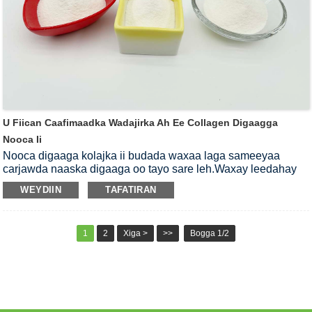
U Fiican Caafimaadka Wadajirka Ah Ee Collagen Digaagga
Nooca Ii
Nooca digaaga kolajka ii budada waxaa laga sameeyaa
carjawda naaska digaaga oo tayo sare leh.Waxay leedahay
milmi biyo xoog leh.Way ka sahlan tahay dheefshiidka iyo
WEYDIIN
TAFATIRAN
nuugista jidhka bini'aadamka marka loo eego unugyada kale
ee waaweyn ee kolajka.Noocayada ii budada kolajka
digaaga waa qayb ka caawin karta daawaynta xanuunka kala
1
2
Xiga >
>>
Bogga 1/2
goysyada iyo arthritis-ka