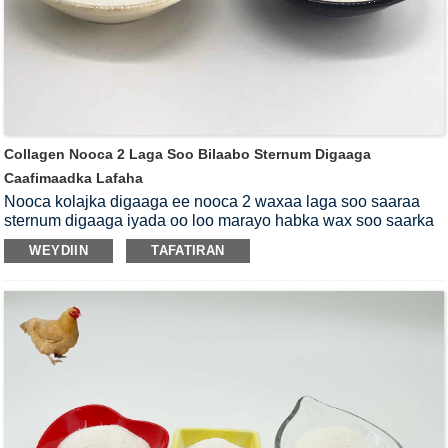
Collagen Nooca 2 Laga Soo Bilaabo Sternum Digaaga
Caafimaadka Lafaha
Nooca kolajka digaaga ee nooca 2 waxaa laga soo saaraa
sternum digaaga iyada oo loo marayo habka wax soo saarka
ee si fiican loo naqshadeeyey.Waa midab cad iyo dhadhan
WEYDIIN
TAFATIRAN
dhexdhexaad ah.Waxay ka kooban tahay maaddo qani ah oo
mucopolysaccharides ah.Nooca digaaga kolajka ii budada ah
waa walxo caan ah oo loo isticmaalo caafimaadka lafaha iyo
lafaha.