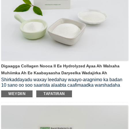
Digaagga Collagen Nooca II Ee Hydrolyzed Ayaa Ah Walxaha
Muhiimka Ah Ee Kaabayaasha Daryeelka Wadajirka Ah
Shirkaddayadu waxay leedahay waayo-aragnimo ka badan
10 sano oo soo saarista alaabta caafimaadka warshadaha
alaabta ceeriin, waxayna u dhoofisay in ka badan 50
WEYDIIN
TAFATIRAN
waddan.Alaabooyinkayaga ka soo iibsashada alaabta
ceeriin, wax soo saarka, tijaabinta, iibinta, adeegga iibka ka
dib iyo shaqaale xirfadleyaal kale ayaa mas'uul ka
ah.Badeecadaha Collagen-ku waa mid ka mid ah
badeecadaha ugu wanaagsan ee la iibiyo, waxaanan ku siin
karnaa saddex ilo oo laga helo peptides kolajka, kuwaas oo
kala ah kalluunka, lo'da iyo ilaha digaagga.