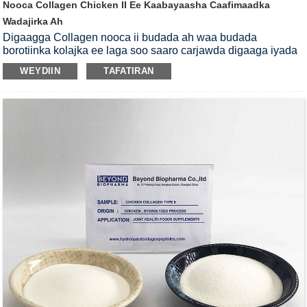
Nooca Collagen Chicken II Ee Kaabayaasha Caafimaadka
Wadajirka Ah
Digaagga Collagen nooca ii budada ah waa budada
borotiinka kolajka ee laga soo saaro carjawda digaaga iyada
oo loo marayo habka enzymatic hydrolysis.Waxay ka kooban
WEYDIIN
TAFATIRAN
tahay nooca ii borotiinka iyo waxyaabo qani ah oo
mucopolysaccharides ah.Chicken Collagen type II waa
maaddooyin caan ah oo loo isticmaalo ku biirista kaabista
caafimaadka.Caadi ahaan waxaa lala isticmaalaa
maaddooyinka kale sida chondroitin sulfate, glucosamine iyo
hyaluronic acid.