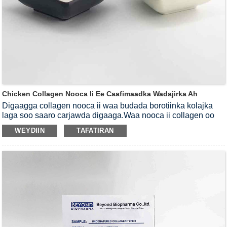
Chicken Collagen Nooca Ii Ee Caafimaadka Wadajirka Ah
Digaagga collagen nooca ii waa budada borotiinka kolajka
laga soo saaro carjawda digaaga.Waa nooca ii collagen oo
ay ku jiraan maadooyin qani ah oo Mucopolysaccharides
WEYDIIN
TAFATIRAN
ah.Chicken collagen nooca ii waa midab cad ilaa huruud ah
iyo dhadhan dhexdhexaad ah.Waxay awood u leedahay inay
si dhakhso leh ugu milmo biyaha oo ku habboon soo saarista
cabitaannada adag Budada, kaniiniyada iyo Kaabsoosha
loogu talagalay caafimaadka wadajirka ah.