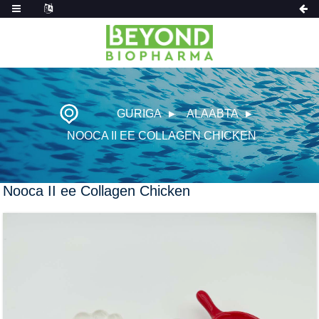
GURIGA
ALAABTA
NOOCA II EE COLLAGEN CHICKEN
Nooca II ee Collagen Chicken