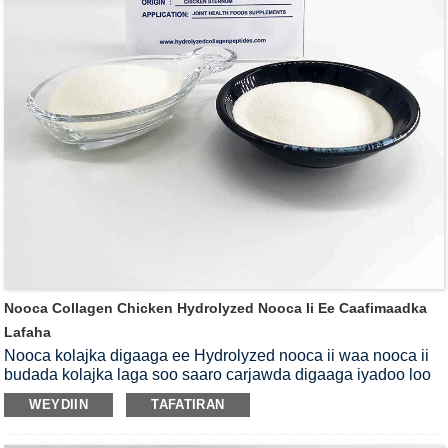
Nooca Collagen Chicken Hydrolyzed Nooca Ii Ee Caafimaadka
Lafaha
Nooca kolajka digaaga ee Hydrolyzed nooca ii waa nooca ii
budada kolajka laga soo saaro carjawda digaaga iyadoo loo
marayo habka enzymatic hydrolysis.Waxay ka kooban tahay
WEYDIIN
TAFATIRAN
maadooyin qani ah oo mucopolysaccharides ah oo ah qayb
muhiim u ah lafaha iyo lafaha.Nooca kolajka digaaga ee