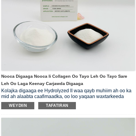
Collagen peptides ee laga helo ilo kala duwan ayaa leh
shaqooyin kala duwan, laakiin sidoo kale waxay leeyihiin
door isku mid ah, dhammaan si ay u siiyaan dadka
nafaqooyinka lagama maarmaanka u ah jirka iyo kor u
qaadida tayada jirkooda.Iyaga ka mid ah,
kolajka digaaga
hydrolyzed
peptide inta badan waxay ka shaqeysaa daryeelka
caafimaadka wadajirka ah si ay u wanaajiso dhaqdhaqaaqa
nolol maalmeedka.
Nooca Digaaga Nooca Ii Collagen Oo Tayo Leh Oo Tayo Sare
Leh Oo Laga Keenay Carjawda Digaaga
Kolajka digaaga ee Hydrolyzed II waa qayb muhiim ah oo ka
mid ah alaabta caafimaadka, oo loo yaqaan waxtarkeeda
daaweynta raaxo la'aanta wadajirka ah, taas oo ka caawin
WEYDIIN
TAFATIRAN
karta bukaanada si ay u ilaaliyaan kala-goysyada
caafimaadkooda siyaabo kala duwan.Collagen waa qayb
muhiim ah oo ka mid ah carjawda, halka carjawda ay tahay
unugga ilaaliya kala-goysyada.Sidaa darteed, waxaa si weyn
loogu isticmaalaa kaabista cuntada, alaabta daryeelka