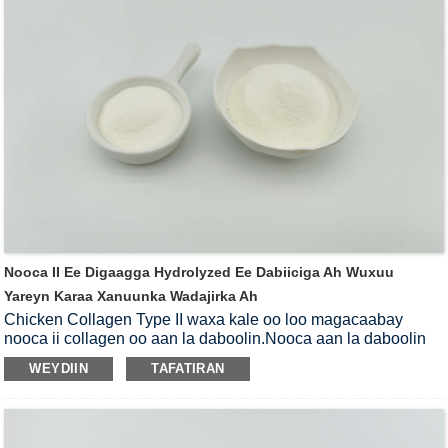
caafimaadka ee wadajirka ah, nafaqada iyo qaybaha kale.
Nooca II Ee Digaagga Hydrolyzed Ee Dabiiciga Ah Wuxuu
Yareyn Karaa Xanuunka Wadajirka Ah
Chicken Collagen Type II waxa kale oo loo magacaabay
nooca ii collagen oo aan la daboolin.Nooca aan la daboolin
ee ii kolajka waa isha wax soo saarka kolajka dabiiciga ah ee
WEYDIIN
TAFATIRAN
ka soo baxa carjawda digaaga iyadoo la adeegsanayo
farsamada soo saarista heerkul hoose.Noocan digaaga
kolajka II ayaa war wanaagsan u ah dadka qaba xanuunka
lafaha, sababtoo ah cuna alaabtan waxay si weyn u caawin