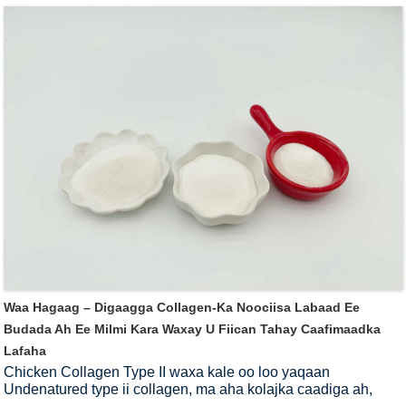
leeyahay hydrophilic xoog leh iyo viscosity, waxaa ku jira
granules unug firfircoon oo hodan ah, mucopolysaccharide
iyo kolajka, waxay kicin karaan fibroblasts, waxay kor u
qaadaan koritaanka fibroblasts iyo samaynta fiilooyinka
kolajka iyo fiilooyinka laastikada.Intaa waxaa dheer, waxay
saameyn weyn ku leedahay ka-hortagga iyo daaweynta lafo-
beelka, arthritis-ka iyo dhinacyo kale, laakiin sidoo kale
waxay kor u qaadi kartaa difaaca waxayna wanaajin kartaa
xaalad-caafimaadka hoose.
Waa Hagaag – Digaagga Collagen-Ka Noociisa Labaad Ee
Budada Ah Ee Milmi Kara Waxay U Fiican Tahay Caafimaadka
Lafaha
Chicken Collagen Type II waxa kale oo loo yaqaan
Undenatured type ii collagen, ma aha kolajka caadiga ah,