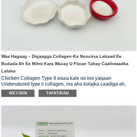
Waa Hagaag – Digaagga Collagen-Ka Noociisa Labaad Ee
Budada Ah Ee Milmi Kara Waxay U Fiican Tahay Caafimaadka
Lafaha
Chicken Collagen Type II waxa kale oo loo yaqaan
Undenatured type ii collagen, ma aha kolajka caadiga ah,
waa maaddooyin cunto leh oo dabeecado badan leh.Waxay
WEYDIIN
TAFATIRAN
ku socotaa farsamo soo saarid heerkul hoose ah, waxayna
ilaalisaa dhaqdhaqaaqa bayoolojiga sare.Laakiin sidoo kale
waxay leedahay milmayn wanaagsan sida noocyada kale ee
kolajka.Gaar ahaan, Chicken Collagen Type II waxaa loo
yaqaanay ilaaliyaha osteoarthropathy.