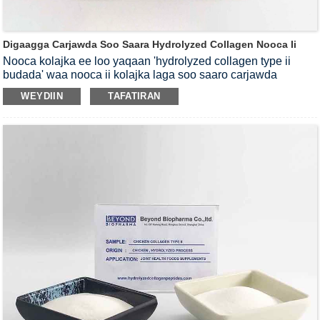
Digaagga Carjawda Soo Saara Hydrolyzed Collagen Nooca Ii
Nooca kolajka ee loo yaqaan 'hydrolyzed collagen type ii
budada' waa nooca ii kolajka laga soo saaro carjawda
digaaga iyadoo loo marayo habka enzymatic
WEYDIIN
TAFATIRAN
hydrolysis.Nooca digaaga ee nooca ii budada ah waa qayb
qaali ah oo si weyn loogu isticmaalo agabyada kaabista
cuntada caafimaadka wadajirka iyo caafimaadka lafaha.