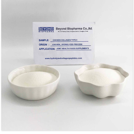
hydrolyzed nooca ii waxaa badanaa lagu dabaqaa alaabta
kaabista cuntada.